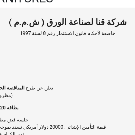
شركة قنا لصناعة الورق ( ش.م.م )
خاضعة لأحكام قانون الاستثمار رقم 8 لسنة 1997
تعلن عن طرح
المناقصة الخارجي
(مظروف سابقة الأعمال والفني / المظروف السعري)
توريد خط عجن الدشت OCC Line بطاقة 120 طن/ يوميًا
جلسة فض مظروف سا
قيمة التأمين الإبتدائى: 20000 دولار أمريكي تسدد بموجب خطاب ضمان بنكي أو شيك مقبول الدفع
ثمن الكراسة: 1000 جم (شاملة ضريبة القيمة المض