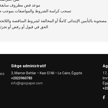
موعد فض مظروف سابقة الأ
تسحب كراسة الشروط والمواصفات بموجب طلب
ر مصحوبة بالتأمين الإبتدائى كاملًا أو المخالفة لشروط المناقصة واللائ
الحق في قبول أو رفض أو تجزئة أي عطاء أو إلغاء المناقصة بدون إبداء الأسباب.
Siège administratif
Ag
3, Mamer Behlar – Kasr El Nil – Le Caire, Égypte
17,
res
+2023960783
Imm
info@qpicpaper.com
Égy
+2